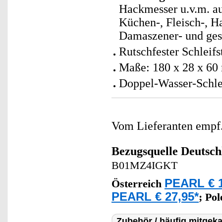
Hackmesser u.v.m. au
Küchen-, Fleisch-, Ha
Damaszener- und ges
Rutschfester Schleifs
Maße: 180 x 28 x 60
Doppel-Wasser-Schlei
Vom Lieferanten emp
Bezugsquelle
Deutsch
B01MZ4IGKT
PEARL € 1
Österreich
PEARL € 27,95*
;
Po
Zubehör / häufig mitgeka