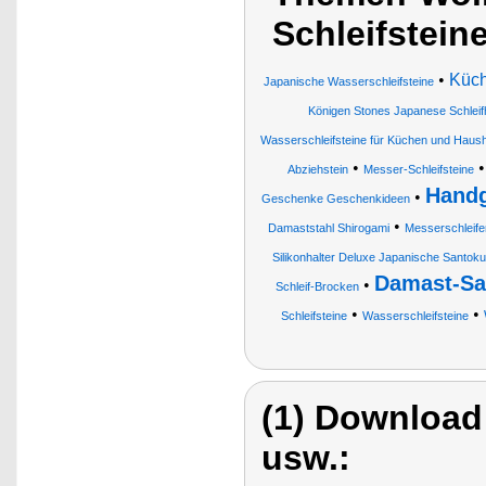
Schleifstein
•
Küc
Japanische Wasserschleifsteine
Königen Stones Japanese Schleif
Wasserschleifsteine für Küchen und Hausha
•
Abziehstein
Messer-Schleifsteine
Handg
•
Geschenke Geschenkideen
•
Damaststahl Shirogami
Messerschleife
Silikonhalter Deluxe Japanische Santo
Damast-Sa
•
Schleif-Brocken
•
•
Schleifsteine
Wasserschleifsteine
(1) Download
usw.: