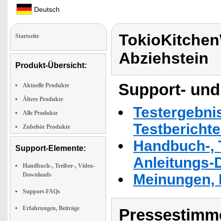
Deutsch
TokioKitchenW
Startseite
Abziehstein
Produkt-Übersicht:
Support- und
Aktuelle Produkte
Ältere Produkte
Testergebni
Alle Produkte
Testbericht
Zubehör Produkte
Handbuch-, T
Support-Elemente:
Anleitungs-
Handbuch-, Treiber-, Video-
Downloads
Meinungen, 
Support-FAQs
Erfahrungen, Beiträge
Pressestimme