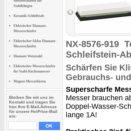
Messerschärfer für
Stahlklingen
Keramik-Schleifstab
Elektrischer Diamant-
Messerschärfer
Elektrischer Akku-Diamant-
NX-8576-919
T
Messerschärfer
Schleifstein-A
Diamant Wetzstahl
Schärfen Sie Kl
Elektrischer Messerschärfer
für Stahl-Küchenmesser
Gebrauchs- und 
Magnet-Messerleisten
Superscharfe Mess
Messer brauchen ab 
Bleiben Sie mit uns im
Kontakt und tragen Sie
Doppel-Wasser-Schl
hier Ihre E-Mail-Adresse
für unsere HotPrice-Mail
lange 1A!
ein: