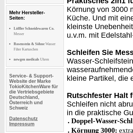
Praktisches 2in1 f
Körnung von 3000 ma
Mehr Hersteller-
Küche. Und mit eine
Seiten:
kleinste Unebenheit
Löffler Schneidewaren Co.
u.v.m. mit Edelsta
Messer
Rosenstein & Söhne
Wasser
Filter Kartuschen
Schleifen Sie Mes
Wasser-Schleifstei
newgen medicals
Uhren
wasseraufnehmendem
Service- & Support-
kleine Partikel, die
Website der Marke
TokioKitchenWare für
die Vertriebsgebiete
Rutschfester Halt f
Deutschland,
Schleifen nicht abru
Österreich und
Schweiz
in die praktische G
Datenschutz
Doppel-Wasser-Schle
Impressum
Körnung 3000:
extra