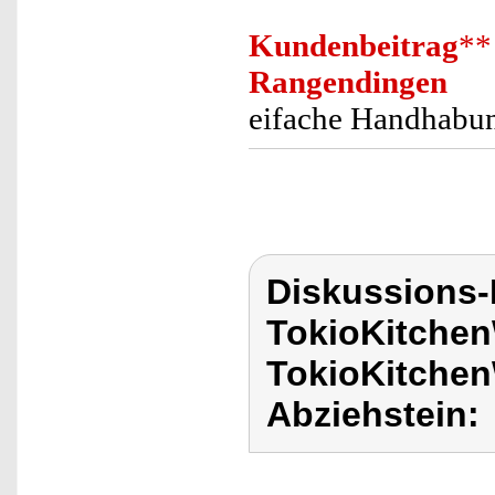
Kundenbeitrag
**
Rangendingen
eifache Handhabun
Diskussions
TokioKitchen
TokioKitchenW
Abziehstein: