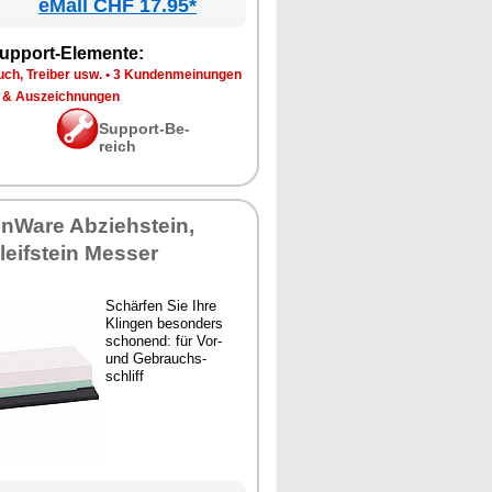
eMall CHF 17.95*
up­port-Ele­men­te:
ch, Trei­ber usw.
•
3 Kun­den­mei­nun­gen
 & Aus­zeich­nun­gen
Sup­port-Be­
reich
en­Wa­re Ab­zieh­stein,
eif­stein Mes­ser
Schär­fen Sie Ih­re
Klin­gen be­son­ders
scho­nend: für Vor-
und Ge­brauchs­
schliff