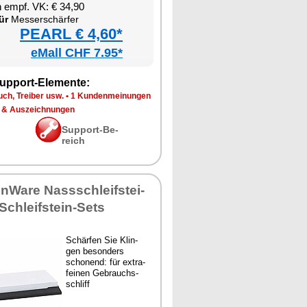
en empf. VK: € 34,90
ür
Mes­ser­schär­fer
PEARL € 4,60*
eMall CHF 7.95*
up­port-Ele­men­te:
ch, Trei­ber usw.
•
1 Kun­den­mei­nun­gen
 & Aus­zeich­nun­gen
Sup­port-Be­
reich
en­Wa­re Nass­schleif­stei­
Schleif­stein-Sets
Schär­fen Sie Klin­
gen be­son­ders
scho­nend: für ex­tra­
fei­nen Ge­brauchs­
schliff