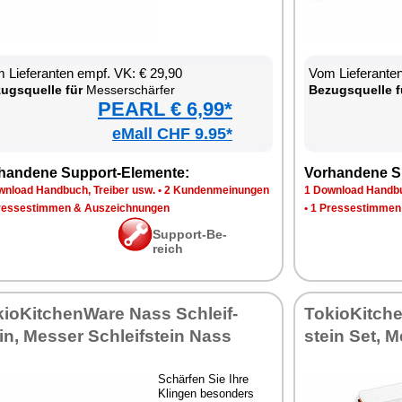
 Lie­fe­ran­ten empf. VK: € 29,90
Vom Lie­fe­ran­t
zugs­quel­le für
Mes­ser­schär­fer
Be­zugs­quel­le f
PEARL € 6,99*
eMall CHF 9.95*
han­de­ne Sup­port-Ele­men­te:
Vor­han­de­ne S
n­load Hand­buch, Trei­ber usw.
•
2 Kun­den­mei­nun­gen
1 Down­load Hand­bu
res­se­stim­men & Aus­zeich­nun­gen
•
1 Pres­se­stim­men
Sup­port-Be­
reich
kio­Kit­chen­Wa­re Nass Schleif­
To­kio­Kit­ch
in, Mes­ser Schleif­stein Nass
stein Set, Me
Schär­fen Sie Ih­re
Klin­gen be­son­ders