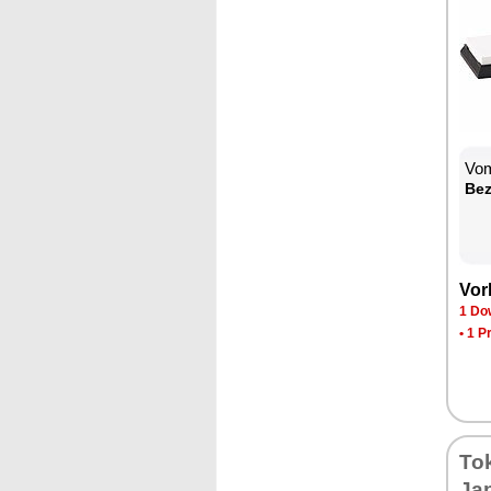
Vom
Be­
Vor­
1 Dow
•
1 P
To­
Ja­