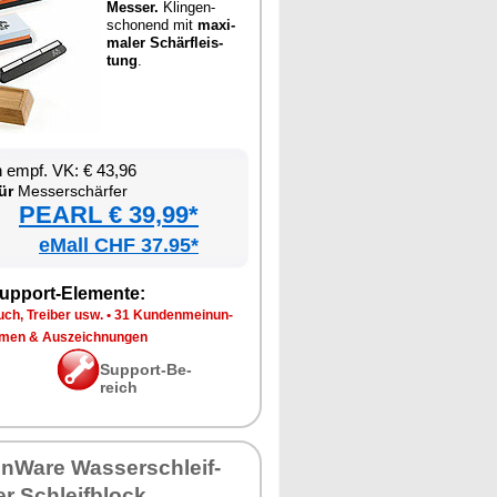
Mes­ser.
Klin­gen­
scho­nend mit
ma­xi­
ma­ler Schär­fleis­
tung
.
en empf. VK: € 43,96
ür
Mes­ser­schär­fer
PEARL € 39,99*
eMall CHF 37.95*
up­port-Ele­men­te:
ch, Trei­ber usw.
•
31 Kun­den­mei­nun­
­men & Aus­zeich­nun­gen
Sup­port-Be­
reich
en­Wa­re Was­ser­schleif­
er Schleif­block