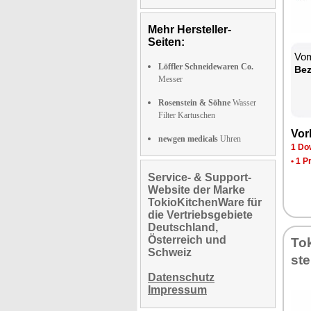
Mehr Hersteller-
Seiten:
Vom
Löffler Schneidewaren Co.
Be­
Messer
Rosenstein & Söhne
Wasser
Filter Kartuschen
Vor­
newgen medicals
Uhren
1 Dow
•
1 P
Service- & Support-
Website der Marke
TokioKitchenWare für
die Vertriebsgebiete
Deutschland,
Österreich und
To­
Schweiz
ste
Datenschutz
Impressum