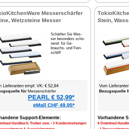
kio­Kit­chen­Wa­re Mes­ser­schär­fer
To­kio­Kit­ch
i­ne, Wetz­stei­ne Mes­ser
Stein, Wassr
Schär­fen Sie Mes­
ser be­son­ders scho­
nend: für Ge­
brauchs- und Fein­
schliff
 Lie­fe­ran­ten empf. VK: € 52,84
Vom Lie­fe­ran­t
zugs­quel­le für
Mes­ser­schär­fer
Be­zugs­quel­le f
PEARL € 52,99*
eMall CHF 49.95*
han­de­ne Sup­port-Ele­men­te:
Vor­han­de­ne S
n­load Hand­buch, Trei­ber usw.
•
3 Kun­den­mei­nun­gen
6 Down­load Hand­bu