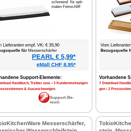
scho­nend: für op­ti­
ma­len Fein­schliff
 Lie­fe­ran­ten empf. VK: € 39,90
Vom Lie­fe­ran­t
zugs­quel­le für
Mes­ser­schär­fer
Be­zugs­quel­le f
PEARL € 5,99*
eMall CHF 8.95*
han­de­ne Sup­port-Ele­men­te:
Vor­han­de­ne S
n­load Hand­buch, Trei­ber usw.
•
3 Kun­den­mei­nun­gen
7 Down­load Hand­bu
res­se­stim­men & Aus­zeich­nun­gen
gen
•
2 Pres­se­stim
Sup­port-Be­
reich
kio­Kit­chen­Wa­re Mes­ser­schär­fer,
To­kio­Kit­ch
pa­ni­scher Was­ser­schleif­stein
stein, Mes­s