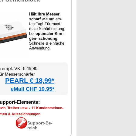
Hält Ih­re Mes­ser
scharf
wie am ers­
ten Tag! Für ma­xi­
ma­le Schär­fleis­tung
bei
op­ti­ma­ler Klin­
gen- scho­nung.
Schnel­le & ein­fa­che
An­wen­dung.
en empf. VK: € 49,90
ür
Mes­ser­schär­fer
PEARL € 18,99*
eMall CHF 19.95*
up­port-Ele­men­te:
ch, Trei­ber usw.
•
11 Kun­den­mei­nun­
­men & Aus­zeich­nun­gen
Sup­port-Be­
reich