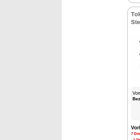
To­
Ste
Vom
Be­
Vor­
7 Dow