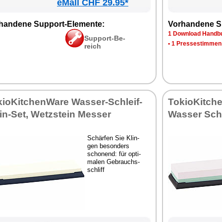
eMall CHF 29.95*
han­de­ne Sup­port-Ele­men­te:
Vor­han­de­ne S
1 Down­load Hand­bu
Sup­port-Be­
•
1 Pres­se­stim­men
reich
kio­Kit­chen­Wa­re Was­ser-Schleif­
To­kio­Kit­ch
in-Set, Wetz­stein Mes­ser
Was­ser Schl
Schär­fen Sie Klin­
gen be­son­ders
scho­nend: für op­ti­
ma­len Ge­brauchs­
schliff