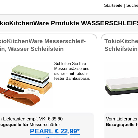
Startseite
| Suche
kioKitchenWare Produkte WASSERSCHLEIF
kio­Kit­chen­Wa­re Mes­ser­schleif­
To­kio­Kit­ch
in, Was­ser Schleif­stein
Schleif­stein
Schlei­fen Sie Ih­re
Mes­ser prä­zi­se und
si­cher - mit rutsch­
fes­ter Bam­bus­ba­sis
 Lie­fe­ran­ten empf. VK: € 39,90
Vom Lie­fe­ran­t
zugs­quel­le für
Mes­ser­schär­fer
Be­zugs­quel­le f
PEARL € 22,99*