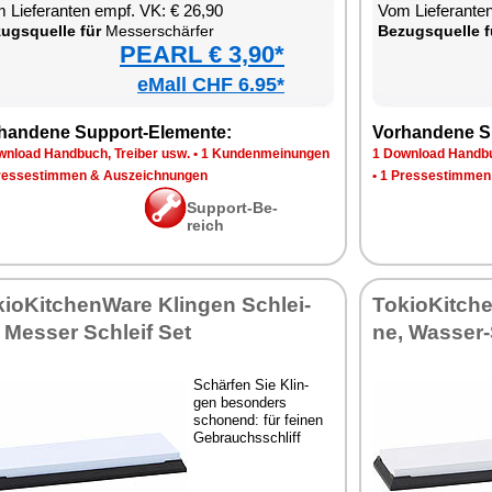
 Lie­fe­ran­ten empf. VK: € 26,90
Vom Lie­fe­ran­t
zugs­quel­le für
Mes­ser­schär­fer
Be­zugs­quel­le f
PEARL € 3,90*
eMall CHF 6.95*
han­de­ne Sup­port-Ele­men­te:
Vor­han­de­ne S
n­load Hand­buch, Trei­ber usw.
•
1 Kun­den­mei­nun­gen
1 Down­load Hand­bu
res­se­stim­men & Aus­zeich­nun­gen
•
1 Pres­se­stim­men
Sup­port-Be­
reich
kio­Kit­chen­Wa­re Klin­gen Schlei­
To­kio­Kit­ch
, Mes­ser Schleif Set
ne, Was­ser-
Schär­fen Sie Klin­
gen be­son­ders
scho­nend: für fei­nen
Ge­brauchs­schliff