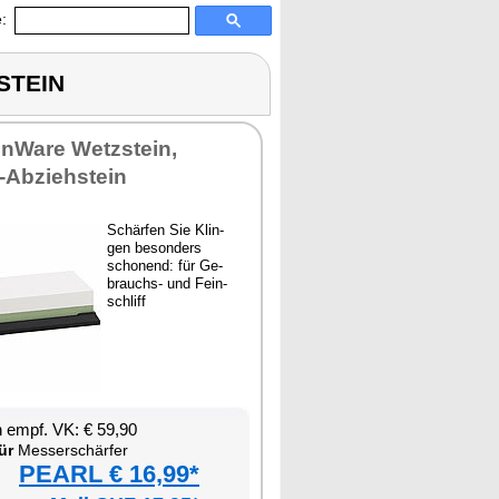
:
STEIN
en­Wa­re Wetz­stein,
-Ab­zieh­stein
Schär­fen Sie Klin­
gen be­son­ders
scho­nend: für Ge­
brauchs- und Fein­
schliff
en empf. VK: € 59,90
ür
Mes­ser­schär­fer
PEARL € 16,99*