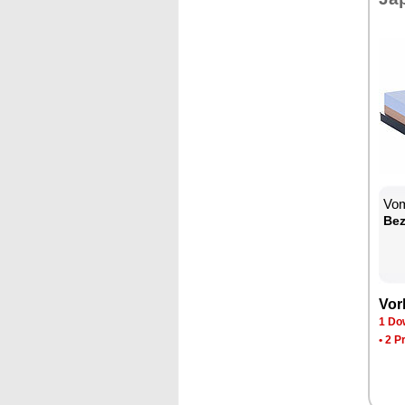
Vom
Be­
Vor­
1 Dow
•
2 P