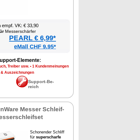
en empf. VK: € 33,90
ür
Mes­ser­schär­fer
PEARL € 6,99*
eMall CHF 9.95*
up­port-Ele­men­te:
ch, Trei­ber usw.
•
1 Kun­den­mei­nun­gen
 & Aus­zeich­nun­gen
Sup­port-Be­
reich
en­Wa­re Mes­ser Schleif­
s­ser­schleif­set
Scho­nen­der Schliff
für
su­per­schar­fe