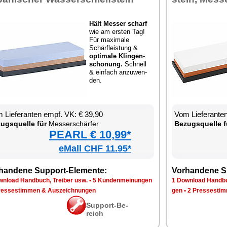
Hält Mes­ser scharf
wie am ers­ten Tag!
Für ma­xi­ma­le
Schär­fleis­tung &
op­ti­ma­le Klin­gen­
scho­nung.
Schnell
& ein­fach an­zu­wen­
den.
 Lie­fe­ran­ten empf. VK: € 39,90
Vom Lie­fe­ran­t
zugs­quel­le für
Mes­ser­schär­fer
Be­zugs­quel­le f
PEARL € 10,99*
eMall CHF 11.95*
han­de­ne Sup­port-Ele­men­te:
Vor­han­de­ne S
n­load Hand­buch, Trei­ber usw.
•
5 Kun­den­mei­nun­gen
1 Down­load Hand­bu
res­se­stim­men & Aus­zeich­nun­gen
gen
•
2 Pres­se­stim
Sup­port-Be­
reich