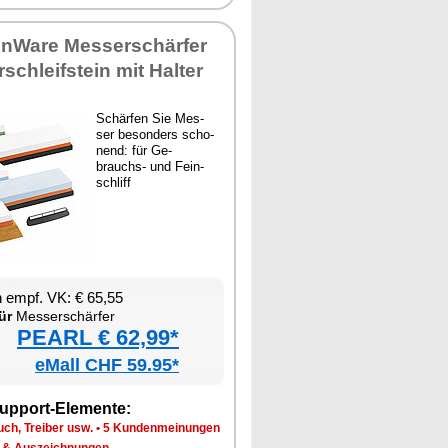
en­Wa­re Mes­ser­schär­fer
schleif­stein mit Hal­ter
Schär­fen Sie Mes­
ser be­son­ders scho­
nend: für Ge­
brauchs- und Fein­
schliff
en empf. VK: € 65,55
ür
Mes­ser­schär­fer
PEARL € 62,99*
eMall CHF 59.95*
up­port-Ele­men­te:
ch, Trei­ber usw.
•
5 Kun­den­mei­nun­gen