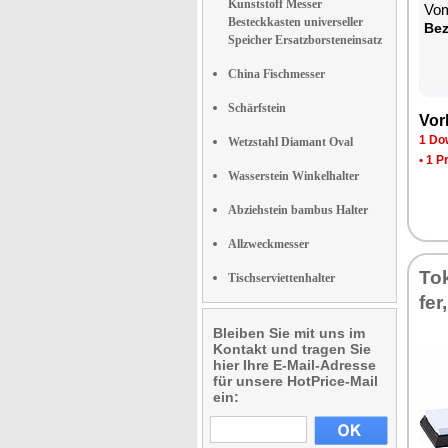
Kunststoff Messer
Vom
Besteckkasten universeller
Be­
Speicher Ersatzborsteneinsatz
China Fischmesser
Schärfstein
Vor­
1 Dow
Wetzstahl Diamant Oval
•
1 P
Wasserstein Winkelhalter
Abziehstein bambus Halter
Allzweckmesser
To­
Tischserviettenhalter
fer
Bleiben Sie mit uns im
Kontakt und tragen Sie
hier Ihre E-Mail-Adresse
für unsere HotPrice-Mail
ein: