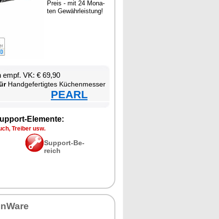
Preis - mit 24 Mo­na­
ten Ge­währ­leis­tung!
en empf. VK: € 69,90
ür
Hand­ge­fer­tig­tes Kü­chen­mes­ser
PEARL
up­port-Ele­men­te:
ch, Trei­ber usw.
Sup­port-Be­
reich
en­Wa­re