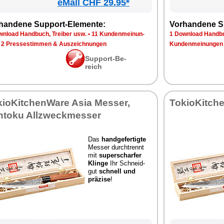
eMall CHF 29.95*
han­de­ne Sup­port-Ele­men­te:
Vor­han­de­ne S
n­load Hand­buch, Trei­ber usw.
•
11 Kun­den­mei­nun­
1 Down­load Hand­bu
•
2 Pres­se­stim­men & Aus­zeich­nun­gen
Kun­den­mei­nun­gen
Sup­port-Be­
reich
kio­Kit­chen­Wa­re Asia Mes­ser,
To­kio­Kit­ch
­to­ku All­zweck­mes­ser
Das
hand­ge­fer­tig­te
Mes­ser durch­trennt
mit
su­per­schar­fer
Klin­ge
Ihr Schneid­
gut
schnell und
prä­zi­se
!