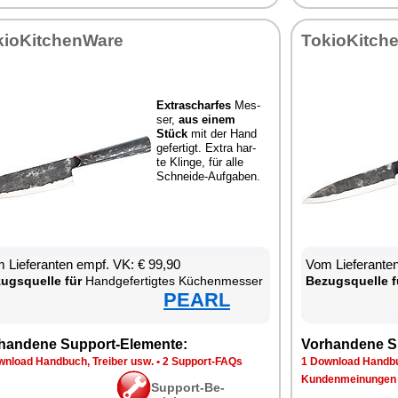
kio­Kit­chen­Wa­re
To­kio­Kit­ch
Ex­tra­schar­fes
Mes­
ser,
aus ei­nem
Stück
mit der Hand
ge­fer­tigt. Ex­tra har­
te Klin­ge, für al­le
Schnei­de-Auf­ga­ben.
 Lie­fe­ran­ten empf. VK: € 99,90
Vom Lie­fe­ran­t
zugs­quel­le für
Hand­ge­fer­tig­tes Kü­chen­mes­ser
Be­zugs­quel­le f
PEARL
han­de­ne Sup­port-Ele­men­te:
Vor­han­de­ne S
n­load Hand­buch, Trei­ber usw.
•
2 Sup­port-FAQs
1 Down­load Hand­bu
Kun­den­mei­nun­gen
Sup­port-Be­