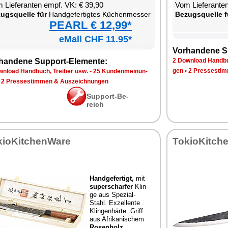
 Lie­fe­ran­ten empf. VK: € 39,90
Vom Lie­fe­ran­t
zugs­quel­le für
Hand­ge­fer­tig­tes Kü­chen­mes­ser
Be­zugs­quel­le f
PEARL € 12,99*
eMall CHF 11.95*
Vor­han­de­ne S
han­de­ne Sup­port-Ele­men­te:
2 Down­load Hand­bu
gen
•
2 Pres­se­stim
n­load Hand­buch, Trei­ber usw.
•
25 Kun­den­mei­nun­
•
2 Pres­se­stim­men & Aus­zeich­nun­gen
Sup­port-Be­
reich
kio­Kit­chen­Wa­re
To­kio­Kit­ch
Hand­ge­fer­tigt,
mit
su­per­schar­fer
Klin­
ge aus Spe­zi­al-
Stahl. Ex­zel­len­te
Klin­gen­här­te. Griff
aus Afri­ka­ni­schem
Ro­sen­holz
.