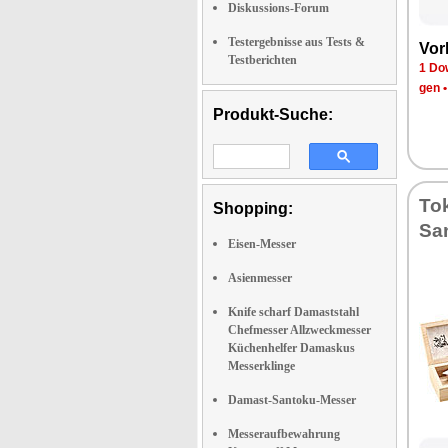
Diskussions-Forum
Testergebnisse aus Tests &
Vor­
Testberichten
1 Dow
gen
Produkt-Suche:
To­
Shopping:
San
Eisen-Messer
Asienmesser
Knife scharf Damaststahl
Chefmesser Allzweckmesser
Küchenhelfer Damaskus
Messerklinge
Damast-Santoku-Messer
Messeraufbewahrung