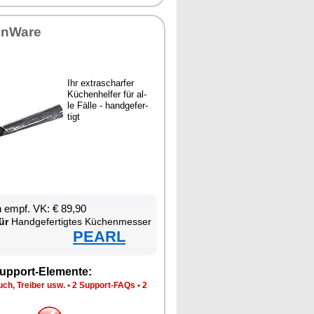
en­Wa­re
Ihr ex­tra­schar­fer
Kü­chen­hel­fer für al­
le Fäl­le - hand­ge­fer­
tigt
en empf. VK: € 89,90
ür
Hand­ge­fer­tig­tes Kü­chen­mes­ser
PEARL
up­port-Ele­men­te:
ch, Trei­ber usw.
•
2 Sup­port-FAQs
•
2