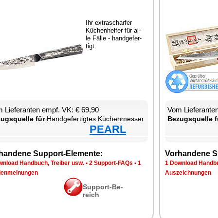
Ihr ex­tra­schar­fer
Kü­chen­hel­fer für al­
le Fäl­le - hand­ge­fer­
tigt
 Lie­fe­ran­ten empf. VK: € 69,90
Vom Lie­fe­ran­t
zugs­quel­le für
Hand­ge­fer­tig­tes Kü­chen­mes­ser
Be­zugs­quel­le f
PEARL
han­de­ne Sup­port-Ele­men­te:
Vor­han­de­ne S
n­load Hand­buch, Trei­ber usw.
•
2 Sup­port-FAQs
•
1
1 Down­load Hand­bu
en­mei­nun­gen
Aus­zeich­nun­gen
Sup­port-Be­
reich