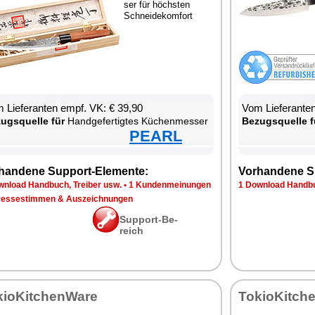
ser für höchs­ten
Schnei­de­kom­fort
 Lie­fe­ran­ten empf. VK: € 39,90
Vom Lie­fe­ran­t
zugs­quel­le für
Hand­ge­fer­tig­tes Kü­chen­mes­ser
Be­zugs­quel­le f
PEARL
han­de­ne Sup­port-Ele­men­te:
Vor­han­de­ne S
n­load Hand­buch, Trei­ber usw.
•
1 Kun­den­mei­nun­gen
1 Down­load Hand­bu
res­se­stim­men & Aus­zeich­nun­gen
Sup­port-Be­
reich
kio­Kit­chen­Wa­re
To­kio­Kit­ch