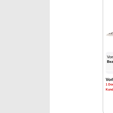
Vom
Be­
Vor­
1 Dow
Kun­d