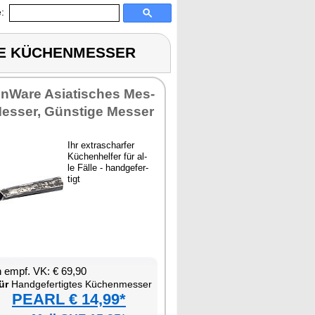
:
GTE KÜCHENMESSER
en­Wa­re Asia­ti­sches Mes­
Mes­ser, Güns­ti­ge Mes­ser
Ihr ex­tra­schar­fer
Kü­chen­hel­fer für al­
le Fäl­le - hand­ge­fer­
tigt
en empf. VK: € 69,90
ür
Hand­ge­fer­tig­tes Kü­chen­mes­ser
PEARL € 14,99*