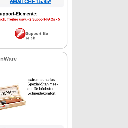
eMall CHF 15.95*
up­port-Ele­men­te:
ch, Trei­ber usw.
•
2 Sup­port-FAQs
•
5
Sup­port-Be­
reich
en­Wa­re
Ex­trem schar­fes
Spe­zi­al-Stahl­mes­
ser für höchs­ten
Schnei­de­kom­fort