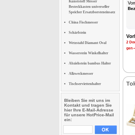
Kunststoff Messer
Vom
Besteckkasten universeller
Be­
Speicher Ersatzborsteneinsatz
China Fischmesser
Schärfstein
Vor­
2 Dow
Wetzstahl Diamant Oval
gen
Wasserstein Winkelhalter
Abziehstein bambus Halter
Allzweckmesser
To­
Tischserviettenhalter
Bleiben Sie mit uns im
Kontakt und tragen Sie
hier Ihre E-Mail-Adresse
für unsere HotPrice-Mail
ein: