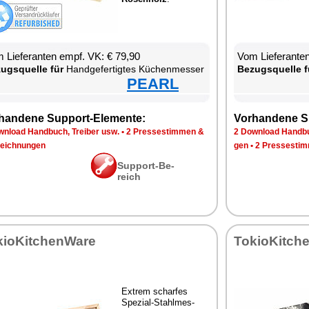
 Lie­fe­ran­ten empf. VK: € 79,90
Vom Lie­fe­ran­t
zugs­quel­le für
Hand­ge­fer­tig­tes Kü­chen­mes­ser
Be­zugs­quel­le f
PEARL
han­de­ne Sup­port-Ele­men­te:
Vor­han­de­ne S
n­load Hand­buch, Trei­ber usw.
•
2 Pres­se­stim­men &
2 Down­load Hand­bu
eich­nun­gen
gen
•
2 Pres­se­stim
Sup­port-Be­
reich
kio­Kit­chen­Wa­re
To­kio­Kit­ch
Ex­trem schar­fes
Spe­zi­al-Stahl­mes­