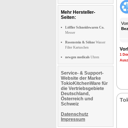
Mehr Hersteller-
Seiten:
Vom
Löffler Schneidewaren Co.
Be­
Messer
Rosenstein & Söhne
Wasser
Filter Kartuschen
Vor­
1 Dow
newgen medicals
Uhren
Aus­z
Service- & Support-
Website der Marke
TokioKitchenWare für
die Vertriebsgebiete
Deutschland,
Österreich und
To­
Schweiz
Datenschutz
Impressum