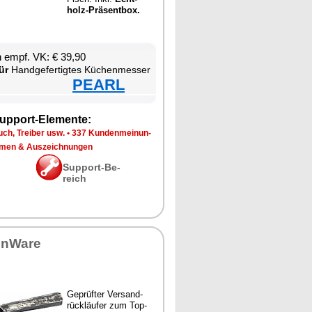
holz-Prä­sent­box.
en empf. VK: € 39,90
ür
Hand­ge­fer­tig­tes Kü­chen­mes­ser
PEARL
up­port-Ele­men­te:
ch, Trei­ber usw.
•
337 Kun­den­mei­nun­
­men & Aus­zeich­nun­gen
Sup­port-Be­
reich
en­Wa­re
Ge­prüf­ter Ver­sand­
rück­läu­fer zum Top-