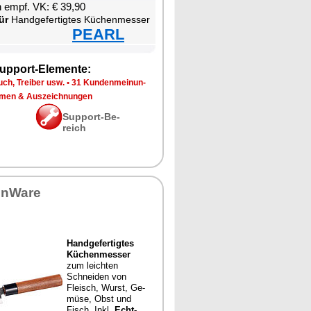
en empf. VK: € 39,90
ür
Hand­ge­fer­tig­tes Kü­chen­mes­ser
PEARL
up­port-Ele­men­te:
ch, Trei­ber usw.
•
31 Kun­den­mei­nun­
­men & Aus­zeich­nun­gen
Sup­port-Be­
reich
en­Wa­re
Hand­ge­fer­tig­tes
Kü­chen­mes­ser
zum leich­ten
Schnei­den von
Fleisch, Wurst, Ge­
mü­se, Obst und
Fisch. Inkl.
Echt­