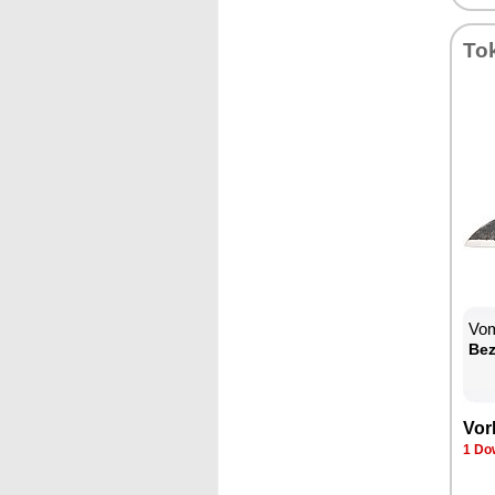
To­
Vom
Be­
Vor­
1 Dow