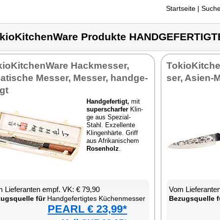
Startseite
| Suche
okioKitchenWare Produkte HANDGEFERTI
kio­Kit­chen­Wa­re Hack­mes­ser,
To­kio­Kit­ch
a­ti­sche Mes­ser, Mes­ser, hand­ge­
ser, Asi­en-
igt
Hand­ge­fer­tigt,
mit
su­per­schar­fer
Klin­
ge aus Spe­zi­al-
Stahl. Ex­zel­len­te
Klin­gen­här­te. Griff
aus Afri­ka­ni­schem
Ro­sen­holz
.
 Lie­fe­ran­ten empf. VK: € 79,90
Vom Lie­fe­ran­t
zugs­quel­le für
Hand­ge­fer­tig­tes Kü­chen­mes­ser
Be­zugs­quel­le f
PEARL € 23,99*