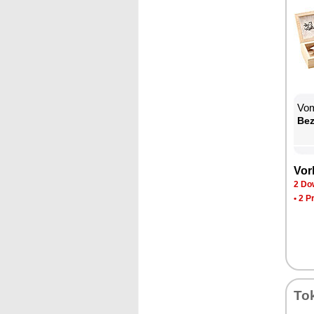
Vom
Be­
Vor­
2 Dow
•
2 P
To­