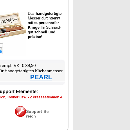
Das
hand­ge­fer­tig­te
Mes­ser durch­trennt
mit
su­per­schar­fer
Klin­ge
Ihr Schneid­
gut
schnell und
prä­zi­se
!
en empf. VK: € 39,90
ür
Hand­ge­fer­tig­tes Kü­chen­mes­ser
PEARL
up­port-Ele­men­te:
ch, Trei­ber usw.
•
2 Pres­se­stim­men &
Sup­port-Be­
reich