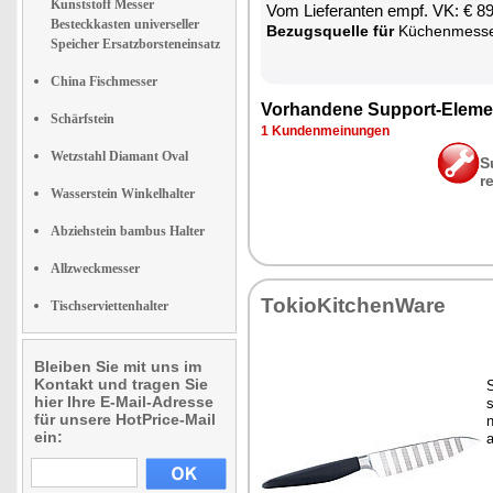
Kunststoff Messer
Vom Lie­fe­ran­ten empf. VK: € 8
Besteckkasten universeller
Be­zugs­quel­le für
Kü­chen­mes­s
Speicher Ersatzborsteneinsatz
China Fischmesser
Vor­han­de­ne Sup­port-Ele­me
Schärfstein
1 Kun­den­mei­nun­gen
Wetzstahl Diamant Oval
S
r
Wasserstein Winkelhalter
Abziehstein bambus Halter
Allzweckmesser
To­kio­Kit­chen­Wa­re
Tischserviettenhalter
Bleiben Sie mit uns im
Kontakt und tragen Sie
S
hier Ihre E-Mail-Adresse
s
für unsere HotPrice-Mail
n
ein:
a