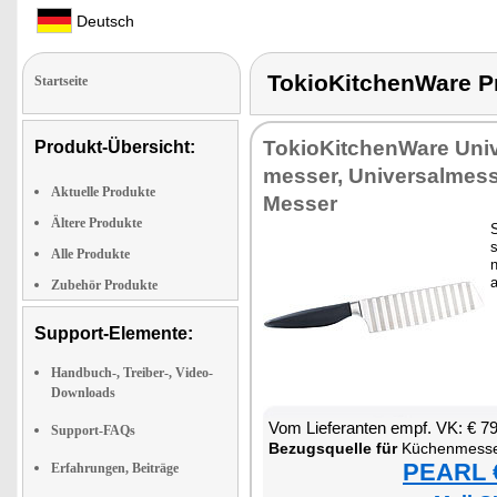
Deutsch
TokioKitchenWare
Startseite
To­kio­Kit­chen­Wa­re Uni
Produkt-Übersicht:
mes­ser, Uni­ver­sal­mes
Aktuelle Produkte
Mes­ser
Ältere Produkte
S
s
Alle Produkte
n
a
Zubehör Produkte
Support-Elemente:
Handbuch-, Treiber-, Video-
Downloads
Vom Lie­fe­ran­ten empf. VK: € 7
Support-FAQs
Be­zugs­quel­le für
Kü­chen­mes­s
PEARL €
Erfahrungen, Beiträge