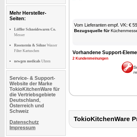
Mehr Hersteller-
Seiten:
Vom Lie­fe­ran­ten empf. VK: € 5
Löffler Schneidewaren Co.
Be­zugs­quel­le für
Kü­chen­mes­s
Messer
Rosenstein & Söhne
Wasser
Filter Kartuschen
Vor­han­de­ne Sup­port-Ele­me
2 Kun­den­mei­nun­gen
newgen medicals
Uhren
S
r
Service- & Support-
Website der Marke
TokioKitchenWare für
die Vertriebsgebiete
Deutschland,
Österreich und
Schweiz
TokioKitchenWare
Datenschutz
Impressum