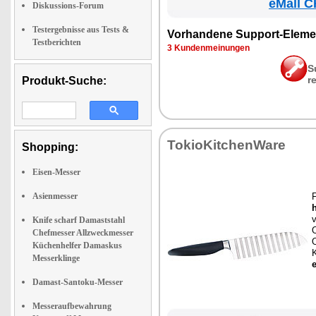
eMall C
Diskussions-Forum
Testergebnisse aus Tests &
Vor­han­de­ne Sup­port-Ele­me
Testberichten
3 Kun­den­mei­nun­gen
S
r
Produkt-Suche:
To­kio­Kit­chen­Wa­re
Shopping:
Eisen-Messer
Asienmesser
F
h
v
Knife scharf Damaststahl
Chefmesser Allzweckmesser
O
Küchenhelfer Damaskus
K
Messerklinge
Damast-Santoku-Messer
Messeraufbewahrung