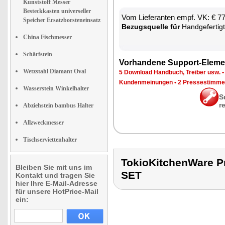
Kunststoff Messer
Besteckkasten universeller
Vom Lie­fe­ran­ten empf. VK: € 7
Speicher Ersatzborsteneinsatz
Be­zugs­quel­le für
Hand­ge­fer­tig­tes
China Fischmesser
Schärfstein
Vor­han­de­ne Sup­port-Ele­me
Wetzstahl Diamant Oval
5 Down­load Hand­buch, Trei­ber usw.
Kun­den­mei­nun­gen
•
2 Pres­se­stim­m
Wasserstein Winkelhalter
S
r
Abziehstein bambus Halter
Allzweckmesser
Tischserviettenhalter
TokioKitchenWare
Bleiben Sie mit uns im
SET
Kontakt und tragen Sie
hier Ihre E-Mail-Adresse
für unsere HotPrice-Mail
ein: