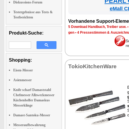
PEARL €
Diskussions-Forum
eMall C
Testergebnisse aus Tests &
Testberichten
Vor­han­de­ne Sup­port-Ele­me
5 Down­load Hand­buch, Trei­ber usw.
Produkt-Suche:
gen
•
4 Pres­se­stim­men & Aus­zeich­n
S
r
Shopping:
To­kio­Kit­chen­Wa­re
Eisen-Messer
Asienmesser
E
Knife scharf Damaststahl
Chefmesser Allzweckmesser
g
Küchenhelfer Damaskus
Messerklinge
Damast-Santoku-Messer
Messeraufbewahrung