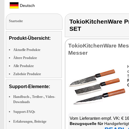
Deutsch
TokioKitchenWare
Startseite
SET
Produkt-Übersicht:
To­kio­Kit­chen­Wa­re Mes
Aktuelle Produkte
Mes­ser
Ältere Produkte
Alle Produkte
H
Zubehör Produkte
F
Support-Elemente:
Handbuch-, Treiber-, Video-
Downloads
Support-FAQs
Vom Lie­fe­ran­ten empf. VK: € 1
Erfahrungen, Beiträge
Be­zugs­quel­le für
Hand­ge­fer­tig­tes