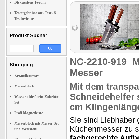
Diskussions-Forum
Testergebnisse aus Tests &
Testberichten
Produkt-Suche:
NC-2210-919
M
Shopping:
Messer
Keramikmesser
Mit dem
transpa
Messerblock
Schneidehelfer
Wasserschleifstein-Zubehör-
Set
cm Klingenläng
Profi Magnetleiste
Sie sind Liebhaber
Messerblock mit Messer-Set
Küchenmesser zu sc
und Wetzstahl
fachgerechte Auf