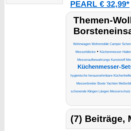
PEARL € 32,99*
Themen-Wolk
Borsteneins
Wohnwagen Wohnmobile Camper Scheren
•
Messerblöcke
Küchenmesser-Halter
Messeraufbewahrungs Kunststoff Mess
Küchenmesser-Set
hygienische herausnehmbare Küchenhelfe
Messerbretter Boote Yachten Meßerb
schonende Klingen Längen Messerschutz
(7) Beiträge,