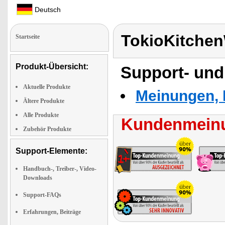
Deutsch
TokioKitche
Startseite
Produkt-Übersicht:
Support- und
Aktuelle Produkte
Meinungen, 
Ältere Produkte
Alle Produkte
Kundenmeinu
Zubehör Produkte
Support-Elemente:
Handbuch-, Treiber-, Video-
Downloads
Support-FAQs
Erfahrungen, Beiträge