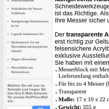
Wasserschleifstein
Schneidewerkzeuge
Winkelhalter für Wasser-
ist das Richtige. Al
Schleifstein
Ihre Messer sicher 
Handgefertigte Küchenmesser
im Set
Der
transparente A
Laguiole-Steakmesser-Set
erst richtig zur Gel
Küchenmesser-Set mit
Messerblock mit integriertem
felsensichere Acryl
Schärfer
exklusive Ausstell
Magnet-Messerleiste
Sie haben mit einem
Messerblöcke mit
Messerblock mit Mess
Borsteneinsatz
Lieferumfang enthalt
Für bis zu 4 Messer 
Bleiben Sie mit uns im
Kontakt und tragen Sie
Transparent
hier Ihre E-Mail-Adresse
für unsere HotPrice-Mail
Maße:
17 x 10 x 22 
ein:
Gewicht:
355 g