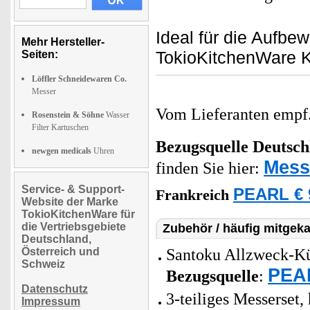
Ideal für die Aufbe
Mehr Hersteller-
TokioKitchenWare 
Seiten:
Löffler Schneidewaren Co.
Messer
Vom Lieferanten emp
Rosenstein & Söhne
Wasser
Filter Kartuschen
Bezugsquelle
Deutsch
newgen medicals
Uhren
Mess
finden Sie hier:
Service- & Support-
PEARL € 
Frankreich
Website der Marke
TokioKitchenWare für
die Vertriebsgebiete
Zubehör / häufig mitgeka
Deutschland,
Österreich und
Santoku Allzweck-Küc
Schweiz
PEAR
Bezugsquelle
:
Datenschutz
3-teiliges Messerset,
Impressum