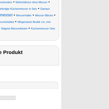
•
•
eneinsätze
Meßerblöcke ohne Messer
•
fertigte Küchenmesser in Sets
Damast
nmesser
•
•
•
Messerhalter
Messer-Blöcke
•
eschenkidee
Klingenarten flexiblr cm, mm
•
•
Magnet-Messerleisten
Küchenmesser-Sets
e Produkt