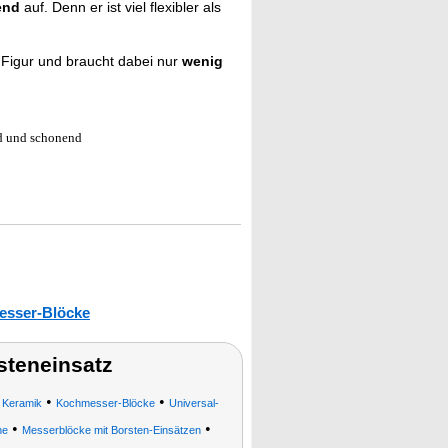
end
auf. Denn er ist viel flexibler als
 Figur und braucht dabei nur
wenig
nd und schonend
esser-Blöcke
steneinsatz
•
•
 Keramik
Kochmesser-Blöcke
Universal-
•
•
ne
Messerblöcke mit Borsten-Einsätzen