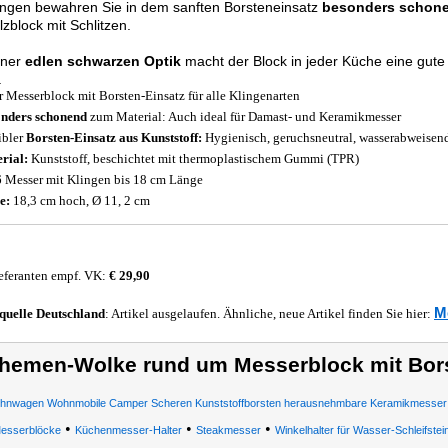
ingen bewahren Sie in dem sanften Borsteneinsatz
besonders schon
lzblock mit Schlitzen.
iner
edlen schwarzen Optik
macht der Block in jeder Küche eine gute
.
r Messerblock mit Borsten-Einsatz für alle Klingenarten
nders schonend
zum Material: Auch ideal für Damast- und Keramikmesser
ibler
Borsten-Einsatz aus Kunststoff:
Hygienisch, geruchsneutral, wasserabweise
rial:
Kunststoff, beschichtet mit thermoplastischem Gummi (TPR)
6 Messer mit Klingen bis 18 cm Länge
e:
18,3 cm hoch, Ø 11, 2 cm
eferanten empf. VK:
€ 29,90
M
quelle
Deutschland
: Artikel ausgelaufen. Ähnliche, neue Artikel finden Sie hier:
hemen-Wolke rund um Messerblock mit Bor
hnwagen Wohnmobile Camper Scheren Kunststoffborsten herausnehmbare Keramikmesser
•
•
•
esserblöcke
Küchenmesser-Halter
Steakmesser
Winkelhalter für Wasser-Schleifstei