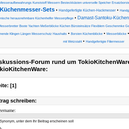
Messeraufbewahrungs Kunststoff Messern Besteckkästen universelle Speicher Ersatzborst
Küchenmesser-Sets
•
•
Handgefertigte Küchen-Hackmesser
Handge
•
Damast-Santoku-Küche
enische herausnehmbare Küchenhelfer Messerpflege
esserbretter Boote Yachten Meßerblöcke Küchen Bürsteinsätze Flexiblem Geschenmke G
•
•
nende Klingen Längen Messerschutz Haushalts
Borsten Küchenblöcke
Messerblöcke
•
mit Wetzstahl
Handgefertigte Filiermesser
skussions-Forum rund um TokioKitchenWar
kioKitchenWare:
ite: [1]
trag schreiben:
zername:
Synonym, unter dem Ihr Beitrag erscheinen soll
l: