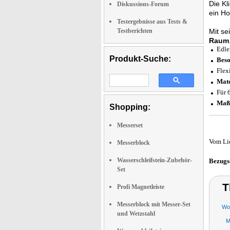
Die Kl
Diskussions-Forum
ein Ho
Testergebnisse aus Tests &
Testberichten
Mit se
Raum
Edle
Produkt-Suche:
Beso
Flex
Mate
Für 
Maß
Shopping:
Messerset
Vom Li
Messerblock
Wasserschleifstein-Zubehör-
Bezugs
Set
T
Profi Magnetleiste
Messerblock mit Messer-Set
Wo
und Wetzstahl
M