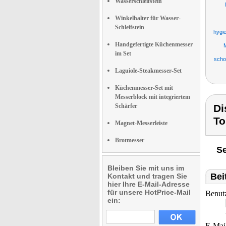
Wasserschleifstein
Winkelhalter für Wasser-
Schleifstein
hygi
Handgefertigte Küchenmesser
M
im Set
scho
Laguiole-Steakmesser-Set
Küchenmesser-Set mit
Messerblock mit integriertem
Schärfer
Di
To
Magnet-Messerleiste
Brotmesser
Se
Bleiben Sie mit uns im
Bei
Kontakt und tragen Sie
hier Ihre E-Mail-Adresse
für unsere HotPrice-Mail
Benut
ein:
E-Mai