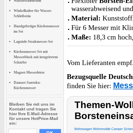
Flexibler
Borsten-Ei
Wasserschleifstein
wasserabweisend und
Winkelhalter für Wasser-
Schleifstein
Material:
Kunststoff
Für 6 Messer mit Kli
Handgefertigte Küchenmesser
im Set
Maße:
18,3 cm hoch,
Laguiole-Steakmesser-Set
Küchenmesser-Set mit
Messerblock mit integriertem
Vom Lieferanten emp
Schärfer
Magnet-Messerleiste
Bezugsquelle
Deutsch
Damast-Santoku-
Mess
finden Sie hier:
Küchenmesser
Themen-Wolk
Bleiben Sie mit uns im
Kontakt und tragen Sie
Borsteneins
hier Ihre E-Mail-Adresse
für unsere HotPrice-Mail
ein:
Wohnwagen Wohnmobile Camper Scheren