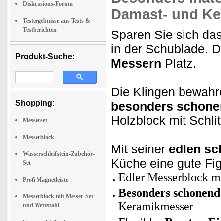
Diskussions-Forum
Damast- und Ke
Testergebnisse aus Tests &
Testberichten
Sparen Sie sich da
in der Schublade. D
Produkt-Suche:
Messern
Platz.
Die Klingen bewahr
Shopping:
besonders schon
Holzblock mit Schli
Messerset
Messerblock
Mit seiner
edlen sc
Wasserschleifstein-Zubehör-
Küche eine gute Fi
Set
Edler Messerblock mi
Profi Magnetleiste
Besonders schonend
Messerblock mit Messer-Set
Keramikmesser
und Wetzstahl