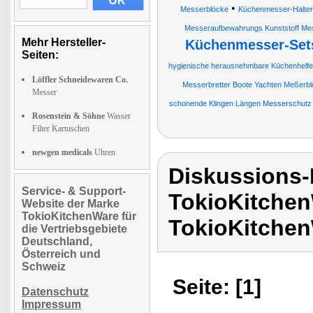
•
Messerblöcke
Küchenmesser-Halter
Messeraufbewahrungs Kunststoff Mess
Mehr Hersteller-
Küchenmesser-Set
Seiten:
hygienische herausnehmbare Küchenhelfe
Löffler Schneidewaren Co.
Messerbretter Boote Yachten Meßerb
Messer
schonende Klingen Längen Messerschutz
Rosenstein & Söhne
Wasser
Filter Kartuschen
newgen medicals
Uhren
Diskussions
Service- & Support-
TokioKitchen
Website der Marke
TokioKitchenWare für
TokioKitchen
die Vertriebsgebiete
Deutschland,
Österreich und
Schweiz
Seite: [1]
Datenschutz
Impressum