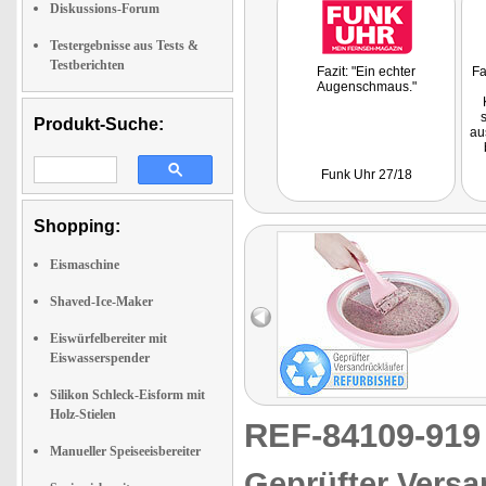
Diskussions-Forum
Testergebnisse aus Tests &
Testberichten
Fazit: "Ein echter
Fa
Augenschmaus."
Produkt-Suche:
au
W
Funk Uhr 27/18
P
Shopping:
Eismaschine
Shaved-Ice-Maker
Eiswürfelbereiter mit
Eiswasserspender
Silikon Schleck-Eisform mit
Holz-Stielen
REF-84109-91
Manueller Speiseeisbereiter
Geprüfter Versa