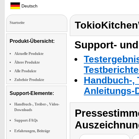
Deutsch
TokioKitche
Startseite
Produkt-Übersicht:
Support- und
Aktuelle Produkte
Testergebni
Ältere Produkte
Testbericht
Alle Produkte
Handbuch-, T
Zubehör Produkte
Anleitungs-
Support-Elemente:
Handbuch-, Treiber-, Video-
Pressestimme
Downloads
Support-FAQs
Auszeichnun
Erfahrungen, Beiträge