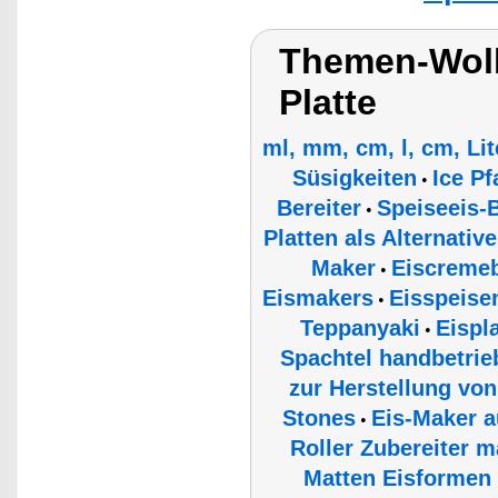
Themen-Wolk
Platte
ml, mm, cm, l, cm, Li
Süsigkeiten
Ice P
•
Bereiter
Speiseeis-B
•
Platten als Alternati
Maker
Eiscremeb
•
Eismakers
Eisspeisen
•
Teppanyaki
Eispl
•
Spachtel handbetrie
zur Herstellung von
Stones
Eis-Maker a
•
Roller Zubereiter m
Matten Eisformen 