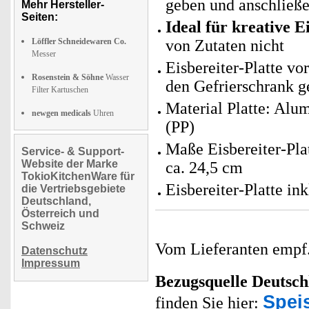
geben und anschließ
Mehr Hersteller-
Seiten:
Ideal für kreative E
Löffler Schneidewaren Co.
von Zutaten nicht
Messer
Eisbereiter-Platte vo
Rosenstein & Söhne
Wasser
den Gefrierschrank 
Filter Kartuschen
Material Platte: Alu
newgen medicals
Uhren
(PP)
Maße Eisbereiter-Plat
Service- & Support-
Website der Marke
ca. 24,5 cm
TokioKitchenWare für
Eisbereiter-Platte i
die Vertriebsgebiete
Deutschland,
Österreich und
Schweiz
Vom Lieferanten emp
Datenschutz
Impressum
Bezugsquelle
Deutsch
Speis
finden Sie hier: