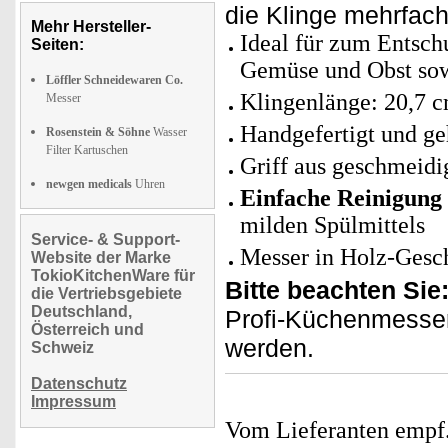
die Klinge mehrfach
Mehr Hersteller-
Ideal für zum Entsch
Seiten:
Gemüse und Obst so
Löffler Schneidewaren Co.
Klingenlänge: 20,7 
Messer
Handgefertigt und ge
Rosenstein & Söhne
Wasser
Filter Kartuschen
Griff aus geschmeidi
newgen medicals
Uhren
Einfache Reinigung
milden Spülmittels
Service- & Support-
Messer in Holz-Gesc
Website der Marke
TokioKitchenWare für
Bitte beachten Sie
die Vertriebsgebiete
Deutschland,
Profi-Küchenmesser 
Österreich und
werden.
Schweiz
Datenschutz
Impressum
Vom Lieferanten emp