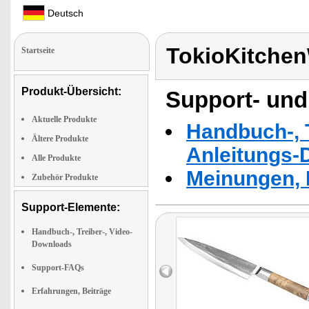
Deutsch
TokioKitche
Startseite
Produkt-Übersicht:
Support- und
Aktuelle Produkte
Handbuch-, T
Ältere Produkte
Anleitungs-
Alle Produkte
Meinungen, 
Zubehör Produkte
Support-Elemente:
Handbuch-, Treiber-, Video-
Downloads
Support-FAQs
Erfahrungen, Beiträge